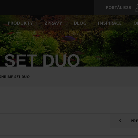
PORTÁL B2B
ZPRÁVY
BLOG
INSPIRACE
O
PRODUKTY
IA
AKVÁRIA
VYBAVENÍ
 SET DUO
KRYTY NA AKVÁRIA
SUBSTRÁTY
SHRIMP SET DUO
AČE
PŘÍPRAVY
KRMIVO PRO RYBY
ĚHOVÁ ČERPADLA
AKVARIJNÍ DEKORACE
PŘ