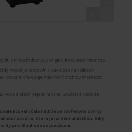
olu s nimi představuje originální dekoraci místnosti.
dý model je testován v závislosti na velikosti
sítek procent převyšuje maximální možnou hmotnost
eho voda a prach nejsou hrozné. Současná péče se
onalé lícování čela nádrže se zavřenými dvířky
zpečnost akvária, které je na něm umístěno. Díky
ndardy pro dlouhodobé používání.