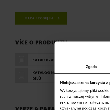
MAPA PRODEJEN
VÍCE O PRODUKTU
KATALOG AQUAEL
PDF
Zgoda
KATALOG NÁHRADNÍCH
PDF
DÍLŮ
Niniejsza strona korzysta z
Wykorzystujemy pliki cookie 
ruch w naszej witrynie. Inf
reklamowym i analitycznym. 
VERZE A PARAMETRY
uzyskanymi podczas korzysta