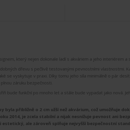
gnem, který nejen dokonale ladí s akváriem a jeho interiérem a sp
dobných dřevu s pečlivě testovanými pevnostními vlastnostmi. Kaž
ké se vyskytuje v praxi. Díky tomu jeho síla minimálně o pár de
 plnou záruku bezpečnosti.
kříň bude funkční po mnoho let a stále bude vypadat jako nová. J
y byla přibližně o 2 cm užší než akvárium, což umožňuje dok
ku 2014, je zcela stabilní a nijak nesnižuje pevnost ani be
i estetický, ale zároveň splňuje nejvyšší bezpečnostní sta