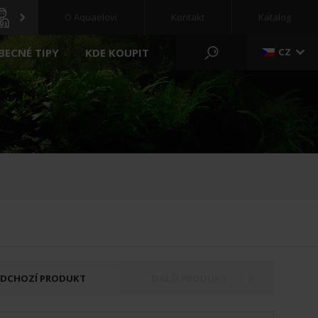
O Aquaelovi
Kontakt
Katalog
BECNÉ TIPY
KDE KOUPIT
CZ
RYBNÍK A ZAHRADA
NOVÝ
REGULAČNÍ KLADKOSTROJE
ČERPADLO
PŘÍPRAVA
FILTR
KRMIVO PRO RYBY
FILTRAČNÍ MÉDIA
ZELENÉ STĚNY
UV ČIRÝ
BAZÉNY
OSVĚTLENÍ
VYBAVENÍ
EDCHOZÍ PRODUKT
DALŠÍ PRODUKT