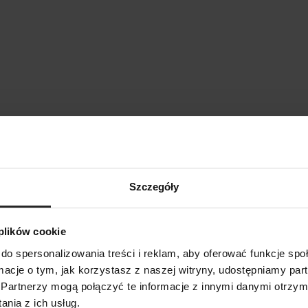
Szczegóły
 plików cookie
do spersonalizowania treści i reklam, aby oferować funkcje sp
ormacje o tym, jak korzystasz z naszej witryny, udostępniamy p
ZOBRAZIT SROVNÁNÍ
ZOBRAZIT SEZNAM
PŘIDAT DALŠÍ
PŘIDAT DALŠÍ
PŘIDAT DALŠÍ
VYHLEDÁVÁNÍ
Partnerzy mogą połączyć te informacje z innymi danymi otrzym
nia z ich usług.