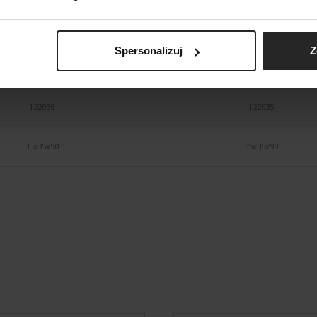
Spersonalizuj
Z
SHRIMP SET DUO WHITE
FISH&SHRIMP SET DUO BL
122036
122035
35x35x90
35x35x90