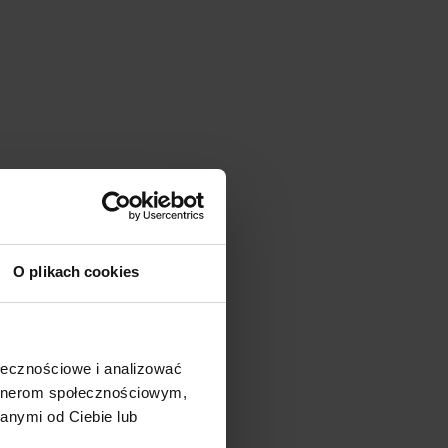
O plikach cookies
ołecznościowe i analizować
artnerom społecznościowym,
anymi od Ciebie lub