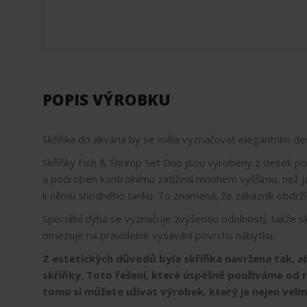
POPIS VÝROBKU
Skříňka do akvária by se měla vyznačovat elegantním desi
Skříňky Fish & Shrimp Set Duo jsou vyrobeny z desek po
a podroben kontrolnímu zatížení mnohem vyššímu, než ja
k němu shodného tanku. To znamená, že zákazník obdrží
Speciální dýha se vyznačuje zvýšenou odolností, takže s
omezuje na pravidelné vysávání povrchu nábytku.
Z estetických důvodů byla skříňka navržena tak, ab
skříňky. Toto řešení, které úspěšně používáme od ro
tomu si můžete užívat výrobek, který je nejen velm