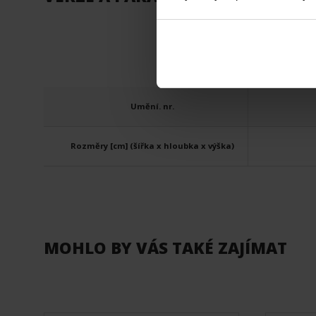
FISH&
Umění. nr.
Rozměry [cm] (šířka x hloubka x výška)
MOHLO BY VÁS TAKÉ ZAJÍMAT