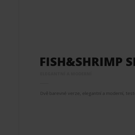
FISH&SHRIMP S
ELEGANTNÍ A MODERNÍ
Dvě barevné verze, elegantní a moderní, tes