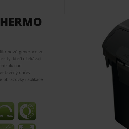
THERMO
iltr nové generace ve
risty, kteří očekávají
ontrolu nad
 vestavěný ohřev
vé obrazovky i aplikace