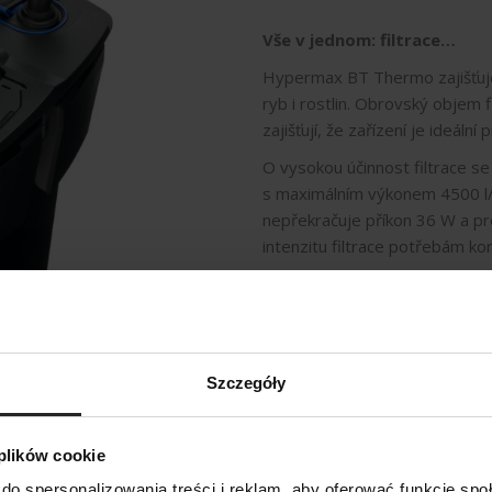
Vše v jednom: filtrace…
Hypermax BT Thermo zajišťuje 
ryb i rostlin. Obrovský objem f
zajišťují, že zařízení je ideáln
O vysokou účinnost filtrace s
s maximálním výkonem 4500 l/h 
nepřekračuje příkon 36 W a p
intenzitu filtrace potřebám ko
Hypermax BT Thermo pracuje t
do místností, kde je důležitý a
Szczegóły
 plików cookie
do spersonalizowania treści i reklam, aby oferować funkcje sp