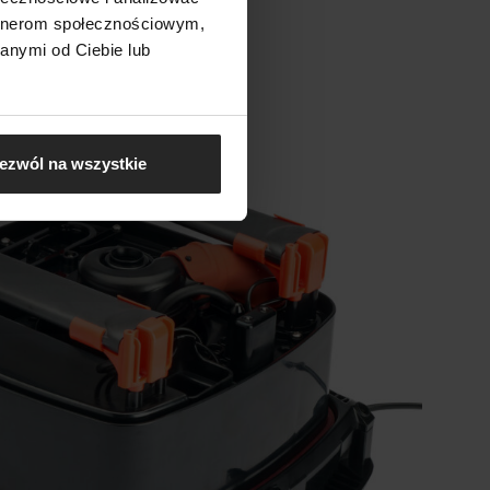
artnerom społecznościowym,
anymi od Ciebie lub
ezwól na wszystkie