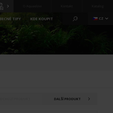
O Aquaelovi
Kontakt
Katalog
BECNÉ TIPY
KDE KOUPIT
CZ
RYBNÍK A ZAHRADA
NOVÝ
REGULAČNÍ KLADKOSTROJE
ČERPADLO
PŘÍPRAVA
FILTR
KRMIVO PRO RYBY
FILTRAČNÍ MÉDIA
ZELENÉ STĚNY
UV ČIRÝ
BAZÉNY
OSVĚTLENÍ
VYBAVENÍ
EDCHOZÍ PRODUKT
DALŠÍ PRODUKT