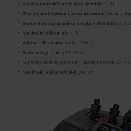
Velký a pohodlně přístupný předfiltr:
1,5 l
Plná volnost výběru filtračních médií:
4 koše o obj
Vestavěná topná tělesa ukrytá v těle filtru:
výkon
Maximální výkon:
4500 l/h
Výkon s filtračními médii:
2400 l/h
Šetří energii:
příkon 18–36 W
Mimořádně tichý provoz:
hlučnost na úrovni 24–44
Maximální výška výtlaku:
200 cm