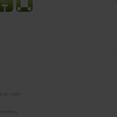
až do 1500 l
ředfiltru)