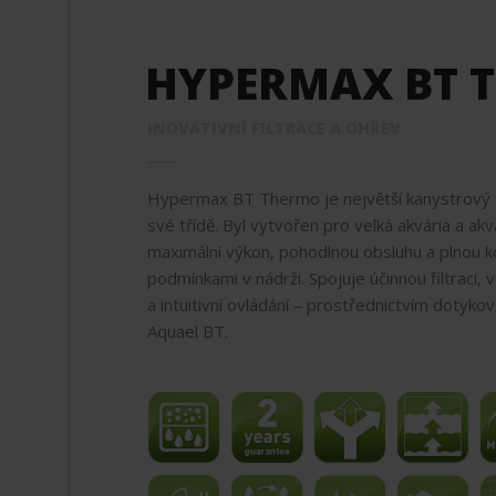
HYPERMAX BT 
INOVATIVNÍ FILTRACE A OHŘEV
Hypermax BT Thermo je největší kanystrový f
své třídě. Byl vytvořen pro velká akvária a akva
maximální výkon, pohodlnou obsluhu a plnou k
podmínkami v nádrži. Spojuje účinnou filtraci,
a intuitivní ovládání – prostřednictvím dotyko
Aquael BT.