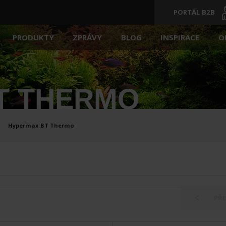
PORTÁL B2B
ZPRÁVY
BLOG
INSPIRACE
O
PRODUKTY
IA
AKVÁRIA
VYBAVENÍ
T THERMO
KRYTY NA AKVÁRIA
SUBSTRÁTY
Hypermax BT Thermo
AČE
PŘÍPRAVY
KRMIVO PRO RYBY
ĚHOVÁ ČERPADLA
AKVARIJNÍ DEKORACE
PŘ