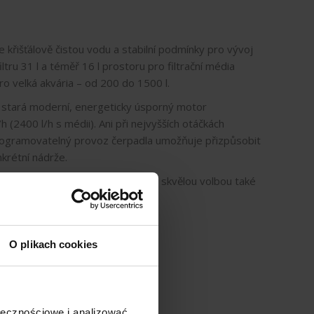
křišťálově čistou vodu a stabilní podmínky pro vývoj
iltru 31 l a téměř 16 l prostoru pro filtrační média
í pro velká akvária – od 200 do 1500 l.
e stará moderní, energeticky úsporný motor
(2400 l/h s médii). Ani při nejvyšších otáčkách
rogramovatelný provoz čerpadla umožňuje přizpůsobit
nkrétní nádrže.
iše – od 24 do 44 dB – proto je skvělou volbou také
kustický komfort.
O plikach cookies
ołecznościowe i analizować