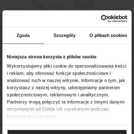
Podívejte se, kde si můžete koupit
Zgoda
Szczegóły
O plikach cookies
naše výrobky
Niniejsza strona korzysta z plików cookie
MAPA PRODEJEN
Wykorzystujemy pliki cookie do spersonalizowania treści
i reklam, aby oferować funkcje społecznościowe i
analizować ruch w naszej witrynie. Informacje o tym, jak
korzystasz z naszej witryny, udostępniamy partnerom
społecznościowym, reklamowym i analitycznym.
VYHLEDÁVÁNÍ
Partnerzy mogą połączyć te informacje z innymi danymi
otrzymanymi od Ciebie lub uzyskanymi podczas
korzystania z ich usług.
© Copyright 2024 Aquael
Zásady ochrany osobních údajů