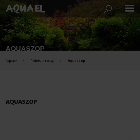
AQUASZOP
Aquael
Points on map
Aquaszop
AQUASZOP