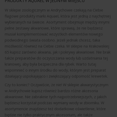
PRODUKTY AQUAEL W JEDNYM MIEJSCU
W sklepie zoologicznym w Andrychowie czekają na Ciebie
flagowe produkty marki Aquael, która jest jedną z najchętniej
wybieranych na świecie. Asortyment obejmuje między innymi
pełne zestawy akwariowe, które sprawią, że nie będziesz
musiał komplementować wszystkich elementów nowego
podwodnego świata osobno. Jeżeli jednak chcesz, taka
możliwość również na Ciebie czeka. W sklepie na Krakowskiej
65 kupisz zarówno akwaria, jak i pokrywy akwariowe. Nie brak
także preparatów do oczyszczania wody lub uzdatniania tej
kranowej, aby była bezpieczna dla rybek. Warto tutaj
wspomnieć o innym środku do wody, którym jest preparat
działający uspokajająco i zwiększający odporność krewetek.
Czy to koniec? Oczywiście, że nie! W sklepie akwarystycznym
w Andrychowie kupisz również bardzo różne akcesoria
akwariowe. Nie zabraknie tych najpotrzebniejszych, z jakich
będziesz korzystał podczas wymiany wody w zbiorniku. W
asortymencie znajdziesz też dodatkowe oświetlenie, które
będzie nie tylko praktycznym akcesorium, ale także