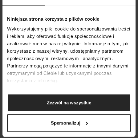
Chcesz, aby Twoje rybki zawsze były odpowiednio
odżywione? Pragniesz dać im to, co najlepsze? W takim razie
Niniejsza strona korzysta z plików cookie
zdecyduj się na pokarm dla rybek stworzony przez firmę
Wykorzystujemy pliki cookie do spersonalizowania treści
Aquael. Przy współpracy z ichtiologami zespoły składające się
i reklam, aby oferować funkcje społecznościowe i
z wykwalifikowanych pracowników stworzyły mieszanki
analizować ruch w naszej witrynie. Informacje o tym, jak
pełnoporcjowe przygotowane dla różnych grup ryb żyjących
korzystasz z naszej witryny, udostępniamy partnerom
w domowych akwariach. W sklepie na Krakowskiej 65
społecznościowym, reklamowym i analitycznym.
znajdziesz pożywienie dla złotych rybek, bojowników,
VYHLEDÁVÁNÍ
Partnerzy mogą połączyć te informacje z innymi danymi
dyskowców, a nawet skorupiaków i żółwi wodno-lądowych.
otrzymanymi od Ciebie lub uzyskanymi podczas
Oczywiście pokarm dostępny jest w różnej formie, między
korzystania z ich usług.
innymi granulek, tabletek czy płatków. Dzięki temu
z pewnością znajdziesz optymalne pożywienie dla
hodowanych przez Ciebie rybek.
Zezwól na wszystkie
WYDAJNY SPRZĘT AKWARYSTYCZNY DLA
WYMAGAJĄCYCH
Spersonalizuj
Odpowiedni sprzęt akwarystyczny pozwala stworzyć idealne
warunki do życia w akwarium. Potrzebujesz do tego urządzeń