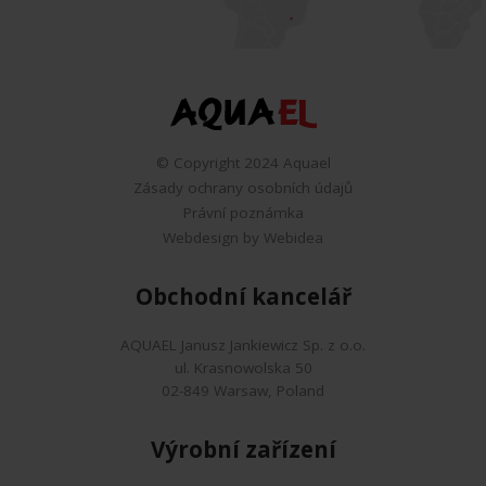
© Copyright 2024 Aquael
Zásady ochrany osobních údajů
Právní poznámka
Webdesign by Webidea
Obchodní kancelář
AQUAEL Janusz Jankiewicz Sp. z o.o.
ul. Krasnowolska 50
02-849 Warsaw, Poland
Výrobní zařízení