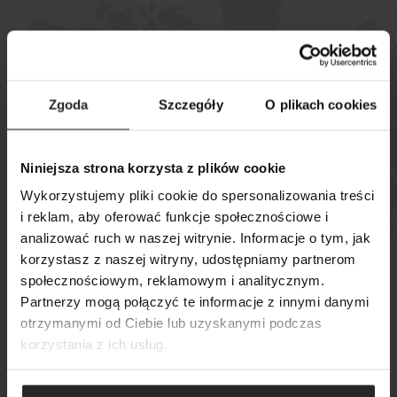
Podívejte se, kde si můžete koupit
Zgoda
Szczegóły
O plikach cookies
naše výrobky
Niniejsza strona korzysta z plików cookie
MAPA PRODEJEN
Wykorzystujemy pliki cookie do spersonalizowania treści
i reklam, aby oferować funkcje społecznościowe i
analizować ruch w naszej witrynie. Informacje o tym, jak
korzystasz z naszej witryny, udostępniamy partnerom
społecznościowym, reklamowym i analitycznym.
VYHLEDÁVÁNÍ
Partnerzy mogą połączyć te informacje z innymi danymi
otrzymanymi od Ciebie lub uzyskanymi podczas
korzystania z ich usług.
© Copyright 2024 Aquael
Zásady ochrany osobních údajů