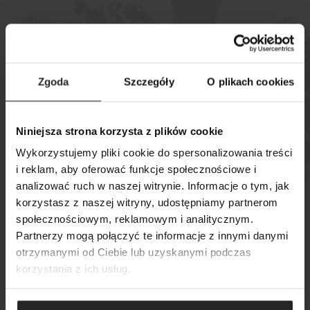
Podívejte se, kde si můžete koupit
Zgoda
Szczegóły
O plikach cookies
naše výrobky
Niniejsza strona korzysta z plików cookie
MAPA PRODEJEN
Wykorzystujemy pliki cookie do spersonalizowania treści
i reklam, aby oferować funkcje społecznościowe i
analizować ruch w naszej witrynie. Informacje o tym, jak
korzystasz z naszej witryny, udostępniamy partnerom
społecznościowym, reklamowym i analitycznym.
VYHLEDÁVÁNÍ
Partnerzy mogą połączyć te informacje z innymi danymi
otrzymanymi od Ciebie lub uzyskanymi podczas
korzystania z ich usług.
© Copyright 2024 Aquael
Zásady ochrany osobních údajů