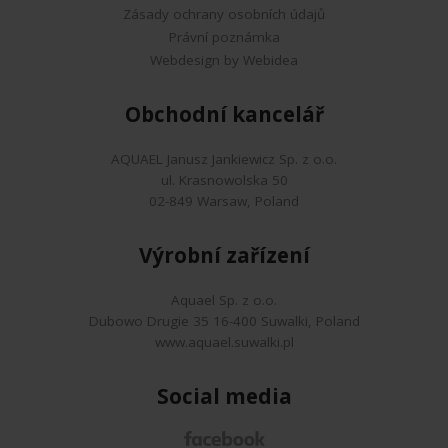
Zásady ochrany osobních údajů
Právní poznámka
Webdesign by Webidea
Obchodní kancelář
AQUAEL Janusz Jankiewicz Sp. z o.o.
ul. Krasnowolska 50
02-849 Warsaw, Poland
Výrobní zařízení
Aquael Sp. z o.o.
Dubowo Drugie 35 16-400 Suwalki, Poland
www.aquael.suwalki.pl
Social media