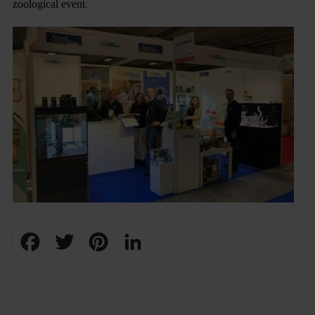
zoological event
.
Facebook
Twitter
Pinterest
LinkedIn