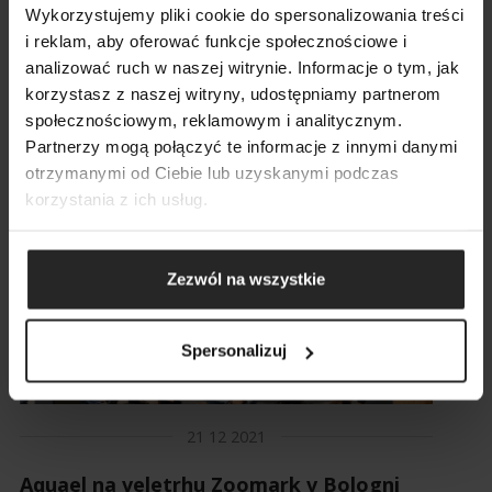
Aquael and the Plaček Group have signed
Wykorzystujemy pliki cookie do spersonalizowania treści
i reklam, aby oferować funkcje społecznościowe i
a strategic cooperation agreement
analizować ruch w naszej witrynie. Informacje o tym, jak
korzystasz z naszej witryny, udostępniamy partnerom
społecznościowym, reklamowym i analitycznym.
VYHLEDÁVÁNÍ
Partnerzy mogą połączyć te informacje z innymi danymi
otrzymanymi od Ciebie lub uzyskanymi podczas
korzystania z ich usług.
Zezwól na wszystkie
Spersonalizuj
21 12 2021
Aquael na veletrhu Zoomark v Bologni