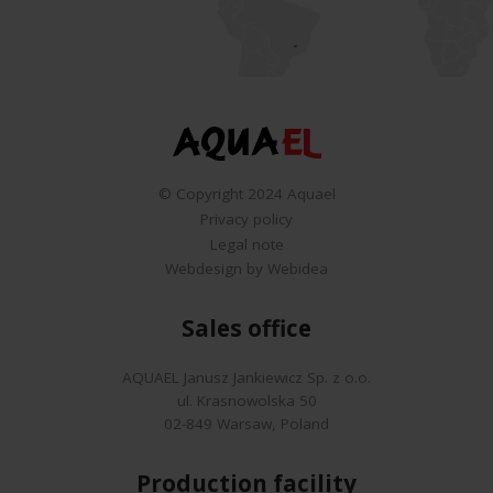
© Copyright 2024 Aquael
Privacy policy
Legal note
Webdesign by Webidea
Sales office
AQUAEL Janusz Jankiewicz Sp. z o.o.
ul. Krasnowolska 50
02-849 Warsaw, Poland
Production facility