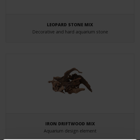
LEOPARD STONE MIX
Decorative and hard aquarium stone
IRON DRIFTWOOD MIX
Aquarium design element