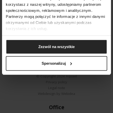
korzystasz z naszej witryny, udostępniamy partnerom
społecznościowym, reklamowym i analitycznym.
SEARCH
Partnerzy mogą połączyć te informacje z innymi danymi
otrzymanymi od Ciebie lub uzyskanymi podczas
korzystania z ich usług.
Zezwól na wszystkie
Spersonalizuj
© Copyright 2024 Aquael
Privacy policy
Legal note
Webdesign by Webidea
Office