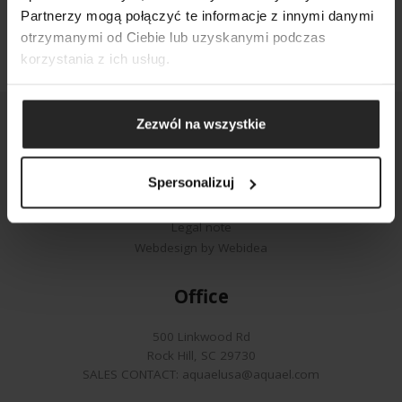
SEARCH
Partnerzy mogą połączyć te informacje z innymi danymi
otrzymanymi od Ciebie lub uzyskanymi podczas
korzystania z ich usług.
Zezwól na wszystkie
Spersonalizuj
© Copyright 2024 Aquael
Privacy policy
Legal note
Webdesign by Webidea
Office
500 Linkwood Rd
Rock Hill, SC 29730
SALES CONTACT:
aquaelusa@aquael.com