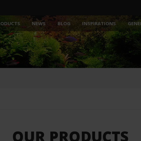
NEWS
BLOG
INSPIRATIONS
GENE
RODUCTS
HEATERS
TREATMENTS
FILTER 
AQUARIUMS
ACTI FOOD
AQUARIUM COVER
ACCESSORIES
CABINETS
DECORATIONS
AIR PUMPS
PUMPS / CIRCULATORS
SUBSTRATES / GRAVELS
STERILIZERS
OUR PRODUCTS