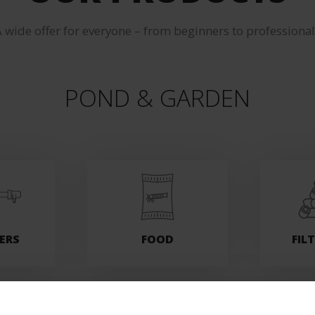
 wide offer for everyone – from beginners to professiona
POND & GARDEN
ZERS
FOOD
FIL