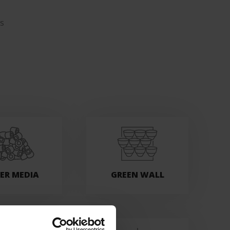
ls
TER MEDIA
GREEN WALL