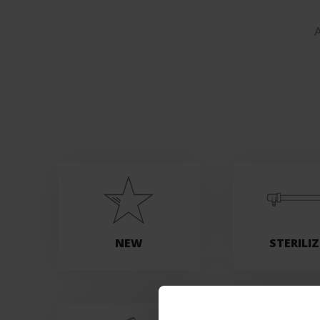
A
NEW
STERILI