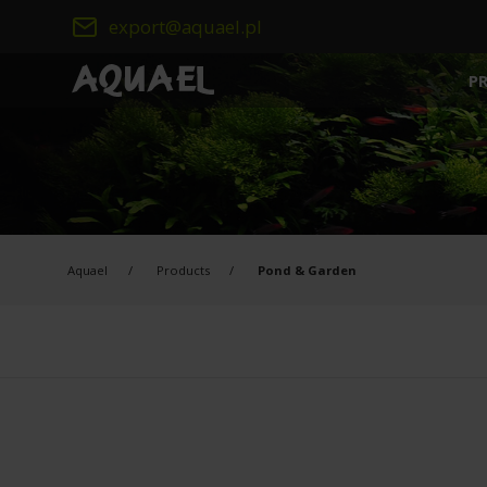
export@aquael.pl
P
SMART AQUARIUM
AQUARISTICS
SMART AQUARIUM
NEW
AQUARIUM SETS
Aquael
Products
Pond & Garden
LIGHTING
EXTERNAL FILTERS
INTERNAL FILTERS