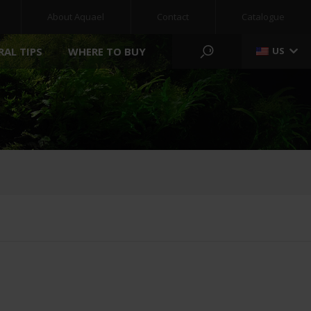
About Aquael
Contact
Catalogue
RAL TIPS
WHERE TO BUY
US
POND & GARDEN
MEDIA
NEW
ACCESSORIES
STERILIZERS
TREATMENTS
FOOD
PUMPS
FILTER MEDIA
LIGHTING
GREEN WALL
FILTERS
POOL FILTERS
HEATERS