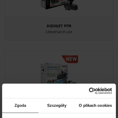
AQUAJET PFN
Universal in use
Zgoda
Szczegóły
O plikach cookies
PFN ECO
The new heart of Your pond