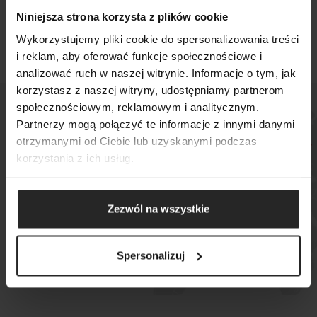
Niniejsza strona korzysta z plików cookie
Wykorzystujemy pliki cookie do spersonalizowania treści
i reklam, aby oferować funkcje społecznościowe i
analizować ruch w naszej witrynie. Informacje o tym, jak
korzystasz z naszej witryny, udostępniamy partnerom
społecznościowym, reklamowym i analitycznym.
SEARCH
Partnerzy mogą połączyć te informacje z innymi danymi
otrzymanymi od Ciebie lub uzyskanymi podczas
Check where you can buy
korzystania z ich usług.
our products
Zezwól na wszystkie
WHERE TO BUY
Spersonalizuj