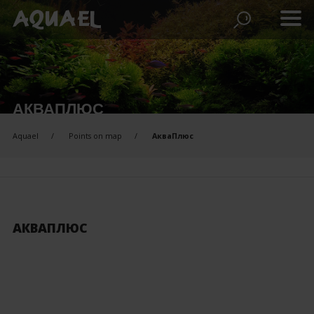
АКВАПЛЮС
Aquael
Points on map
АкваПлюс
АКВАПЛЮС