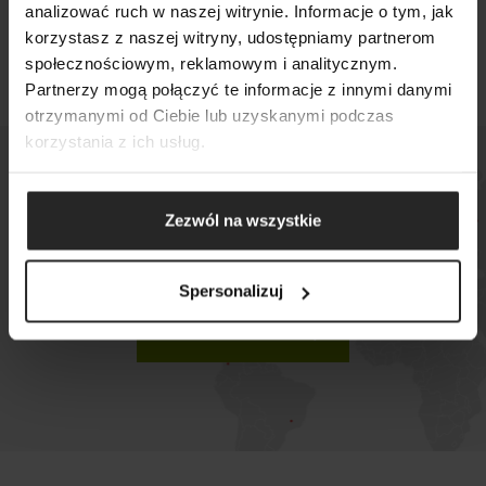
bojowników czy dyskowców.
analizować ruch w naszej witrynie. Informacje o tym, jak
korzystasz z naszej witryny, udostępniamy partnerom
społecznościowym, reklamowym i analitycznym.
SEARCH
Partnerzy mogą połączyć te informacje z innymi danymi
otrzymanymi od Ciebie lub uzyskanymi podczas
korzystania z ich usług.
Zezwól na wszystkie
Check where you can buy
our products
Spersonalizuj
WHERE TO BUY