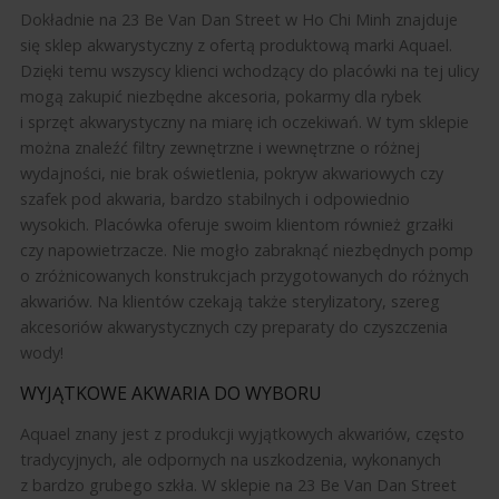
Dokładnie na 23 Be Van Dan Street w Ho Chi Minh znajduje
się sklep akwarystyczny z ofertą produktową marki Aquael.
Dzięki temu wszyscy klienci wchodzący do placówki na tej ulicy
mogą zakupić niezbędne akcesoria, pokarmy dla rybek
i sprzęt akwarystyczny na miarę ich oczekiwań. W tym sklepie
można znaleźć filtry zewnętrzne i wewnętrzne o różnej
wydajności, nie brak oświetlenia, pokryw akwariowych czy
szafek pod akwaria, bardzo stabilnych i odpowiednio
wysokich. Placówka oferuje swoim klientom również grzałki
czy napowietrzacze. Nie mogło zabraknąć niezbędnych pomp
o zróżnicowanych konstrukcjach przygotowanych do różnych
akwariów. Na klientów czekają także sterylizatory, szereg
akcesoriów akwarystycznych czy preparaty do czyszczenia
wody!
WYJĄTKOWE AKWARIA DO WYBORU
Aquael znany jest z produkcji wyjątkowych akwariów, często
tradycyjnych, ale odpornych na uszkodzenia, wykonanych
z bardzo grubego szkła. W sklepie na 23 Be Van Dan Street