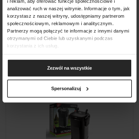
i reklam, aby oferować funkcje społecznościowe i
analizować ruch w naszej witrynie. Informacje o tym, jak
korzystasz z naszej witryny, udostępniamy partnerom
społecznościowym, reklamowym i analitycznym.
VYHLEDÁVÁNÍ
Partnerzy mogą połączyć te informacje z innymi danymi
otrzymanymi od Ciebie lub uzyskanymi podczas
korzystania z ich usług.
MULTIKANI
Zezwól na wszystkie
Pro rostoucí potřeby
Spersonalizuj