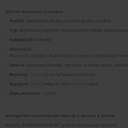
Klíčové vlastnosti produktu:
Použití
: Sladkovodní akvária, mořská akvária a terária
Typ
: Elektronický teploměr ovládaný přes mobilní aplikaci Aqu
Funkční
LED
indikátor
Vlastnosti
:
Bluetooth připojení, duální teplotní senzory (vnitřní nádrž + vně
Funkce
: Nastavení vlastního min./max. rozsahu teplot, okamži
Rozměry
: 11,4 × 3,0 cm, přísavkové uchycení
Napájení
: USB-C (adaptér není součástí balení)
Číslo produktu
: 122583
Inteligentní monitorování teploty v akváriu a teráriu
AQUAEL THERMOMETER BT je první elektronický teploměr