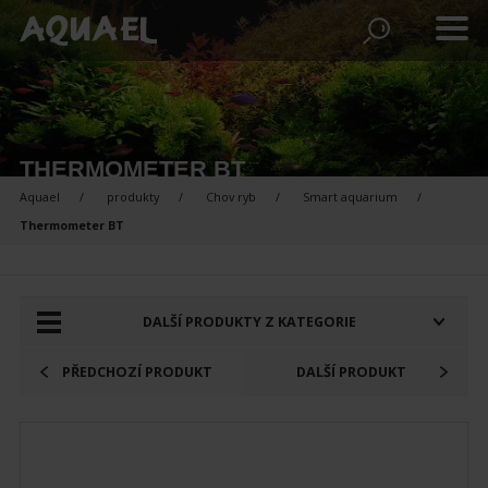
THERMOMETER BT
Aquael
produkty
Chov ryb
Smart aquarium
Thermometer BT
PRODUKTY K POROVNÁNÍ:
DALŠÍ PRODUKTY Z KATEGORIE
PŘEDCHOZÍ PRODUKT
DALŠÍ PRODUKT