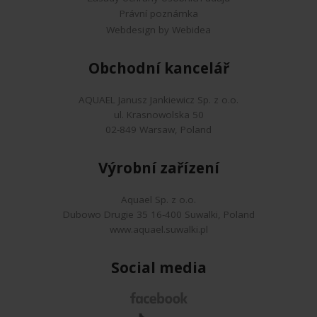
Právní poznámka
Webdesign by Webidea
Obchodní kancelář
AQUAEL Janusz Jankiewicz Sp. z o.o.
ul. Krasnowolska 50
02-849 Warsaw, Poland
Výrobní zařízení
Aquael Sp. z o.o.
Dubowo Drugie 35 16-400 Suwalki, Poland
www.aquael.suwalki.pl
Social media