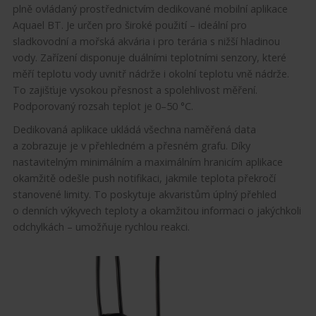
plně ovládaný prostřednictvím dedikované mobilní aplikace
Aquael BT. Je určen pro široké použití – ideální pro
sladkovodní a mořská akvária i pro terária s nižší hladinou
vody. Zařízení disponuje duálními teplotními senzory, které
měří teplotu vody uvnitř nádrže i okolní teplotu vně nádrže.
To zajišťuje vysokou přesnost a spolehlivost měření.
Podporovaný rozsah teplot je 0–50 °C.
Dedikovaná aplikace ukládá všechna naměřená data
a zobrazuje je v přehledném a přesném grafu. Díky
nastavitelným minimálním a maximálním hranicím aplikace
okamžitě odešle push notifikaci, jakmile teplota překročí
stanovené limity. To poskytuje akvaristům úplný přehled
o denních výkyvech teploty a okamžitou informaci o jakýchkoli
odchylkách – umožňuje rychlou reakci.