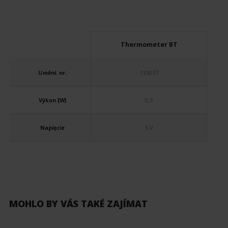
Thermometer BT
Umění. nr.
135037
Výkon [W]
0,5
Napięcie
5 V
MOHLO BY VÁS TAKÉ ZAJÍMAT