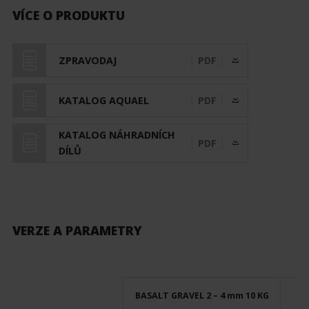
VÍCE O PRODUKTU
ZPRAVODAJ
PDF
KATALOG AQUAEL
PDF
KATALOG NÁHRADNÍCH
PDF
DÍLŮ
VERZE A PARAMETRY
BASALT GRAVEL 2 – 4 mm 10 KG
BA