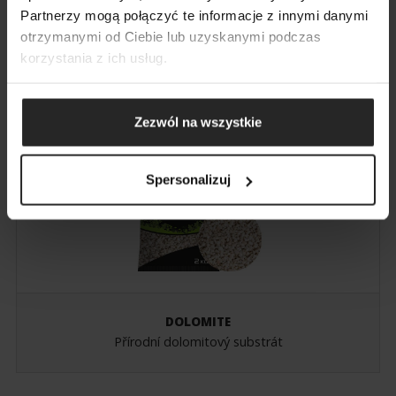
VYHLEDÁVÁNÍ
Partnerzy mogą połączyć te informacje z innymi danymi
PŘIDAT DALŠÍ
PŘIDAT DALŠÍ
otrzymanymi od Ciebie lub uzyskanymi podczas
VÍCEBAREVNÝ QUARTZ
korzystania z ich usług.
Přírodní vícebarevné substráty
Zezwól na wszystkie
Spersonalizuj
DOLOMITE
Přírodní dolomitový substrát