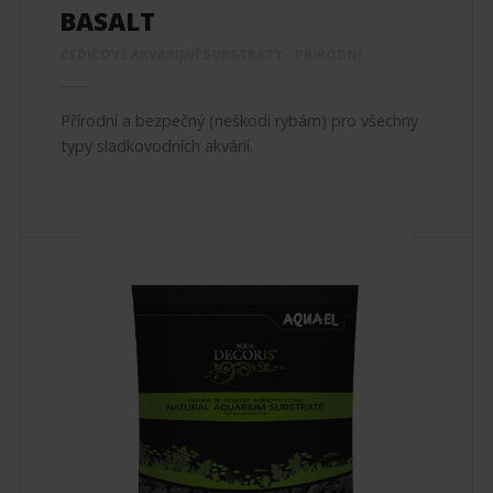
BASALT
ČEDIČOVÉ AKVARIJNÍ SUBSTRÁTY - PŘÍRODNÍ
Přírodní a bezpečný (neškodí rybám) pro všechny
typy sladkovodních akvárií.