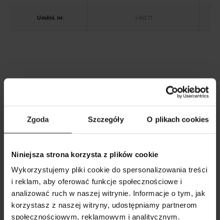
Umění. nr.
246271
MOHLO BY VÁS TAKÉ ZAJÍMAT
Zgoda
Szczegóły
O plikach cookies
Niniejsza strona korzysta z plików cookie
Wykorzystujemy pliki cookie do spersonalizowania treści
i reklam, aby oferować funkcje społecznościowe i
analizować ruch w naszej witrynie. Informacje o tym, jak
ZOBRAZIT SROVNÁNÍ
ZOBRAZIT SEZNAM
korzystasz z naszej witryny, udostępniamy partnerom
społecznościowym, reklamowym i analitycznym.
PŘIDAT DALŠÍ