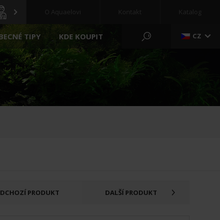
O Aquaelovi
Kontakt
Katalog
BECNÉ TIPY
KDE KOUPIT
CZ
RYBNÍK A ZAHRADA
NOVÝ
REGULAČNÍ KLADKOSTROJE
ČERPADLO
PŘÍPRAVA
FILTR
KRMIVO PRO RYBY
FILTRAČNÍ MÉDIA
ZELENÉ STĚNY
UV ČIRÝ
BAZÉNY
OSVĚTLENÍ
VYBAVENÍ
EDCHOZÍ PRODUKT
DALŠÍ PRODUKT