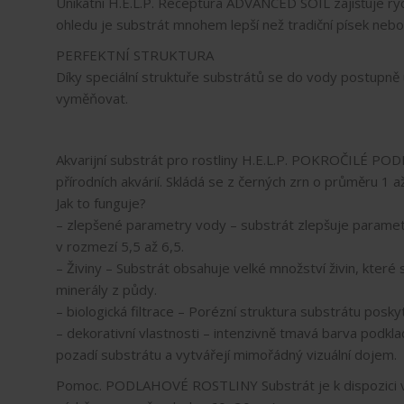
Unikátní H.E.L.P. Receptura ADVANCED SOIL zajišťuje rych
ohledu je substrát mnohem lepší než tradiční písek nebo 
PERFEKTNÍ STRUKTURA
Díky speciální struktuře substrátů se do vody postupně u
vyměňovat.
Akvarijní substrát pro rostliny H.E.L.P. POKROČILÉ PO
přírodních akvárií. Skládá se z černých zrn o průměru 1 
Jak to funguje?
– zlepšené parametry vody – substrát zlepšuje parametr
v rozmezí 5,5 až 6,5.
– Živiny – Substrát obsahuje velké množství živin, které 
minerály z půdy.
– biologická filtrace – Porézní struktura substrátu poskyt
– dekorativní vlastnosti – intenzivně tmavá barva podkla
pozadí substrátu a vytvářejí mimořádný vizuální dojem.
Pomoc. PODLAHOVÉ ROSTLINY Substrát je k dispozici ve 3 li