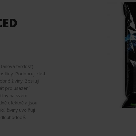
CED
čitanová tvrdost)
ostliny. Podporují růst
bné živiny. Zesilují
trát pro usazení
stliny na svém
ně efektně a jsou
í, živiny uvolňují
 dlouhodobě.