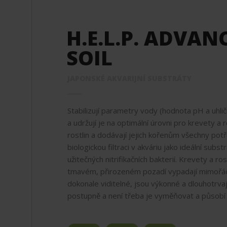
H.E.L.P. ADVAN
SOIL
JAPONSKÉ AKVARIJNÍ SUBSTRÁTY
Stabilizují parametry vody (hodnota pH a uhli
a udržují je na optimální úrovni pro krevety a r
rostlin a dodávají jejich kořenům všechny potře
biologickou filtraci v akváriu jako ideální subs
užitečných nitrifikačních bakterií. Krevety a ro
tmavém, přirozeném pozadí vypadají mimořád
dokonale viditelné, jsou výkonné a dlouhotrvajíc
postupně a není třeba je vyměňovat a působí