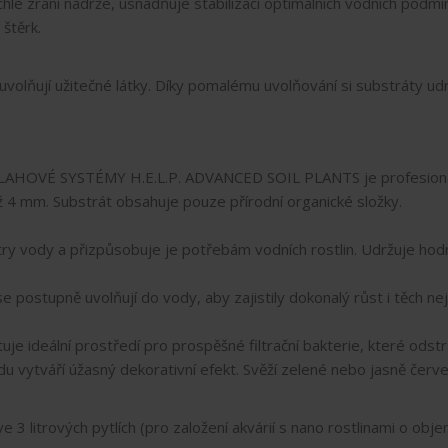
lé zrání nádrže, usnadňuje stabilizaci optimálních vodních podmíne
štěrk.
volňují užitečné látky. Díky pomalému uvolňování si substráty udr
DLAHOVÉ SYSTÉMY H.E.L.P. ADVANCED SOIL PLANTS je profesionáln
až 4 mm. Substrát obsahuje pouze přírodní organické složky.
y vody a přizpůsobuje je potřebám vodních rostlin. Udržuje hodn
se postupně uvolňují do vody, aby zajistily dokonalý růst i těch nej
uje ideální prostředí pro prospěšné filtrační bakterie, které odstr
du vytváří úžasný dekorativní efekt. Svěží zelené nebo jasně červe
trových pytlích (pro založení akvárií s nano rostlinami o objemu až