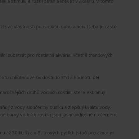
k a stimuluje růst rostlin a krevet v akváriu. V tomto
ží své vlastnosti po dlouhou dobu a není třeba je často
í substrát pro rostlinná akvária, včetně trendových
otu uhličitanové tvrdosti do 3°d a hodnotu pH
náročnějších druhů vodních rostlin, které extrahují
aňují z vody sloučeniny dusíku a zlepšují kvalitu vody.
né barvy vodních rostlin jsou jasně viditelné na černém
 30 litrů) a v 8 litrových pytlích (stačí pro akvarijní