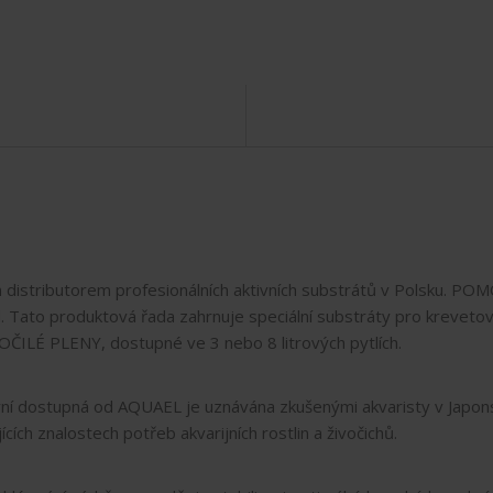
distributorem profesionálních aktivních substrátů v Polsku. P
. Tato produktová řada zahrnuje speciální substráty pro krevetov
ROČILÉ PLENY, dostupné ve 3 nebo 8 litrových pytlích.
ní dostupná od AQUAEL je uznávána zkušenými akvaristy v Japons
ch znalostech potřeb akvarijních rostlin a živočichů.