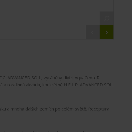
OMOC. ADVANCED SOIL, vyráběný divizí AquaCenteR
á a rostlinná akvária, konkrétně H.E.L.P. ADVANCED SOIL
ku a mnoha dalších zemích po celém světě. Receptura