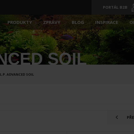
PORTÁL B2B
ZPRÁVY
BLOG
INSPIRACE
O
PRODUKTY
IA
AKVÁRIA
VYBAVENÍ
ANCED SOIL
KRYTY NA AKVÁRIA
SUBSTRÁTY
.L.P. ADVANCED SOIL
AČE
PŘÍPRAVY
KRMIVO PRO RYBY
ĚHOVÁ ČERPADLA
AKVARIJNÍ DEKORACE
PŘ