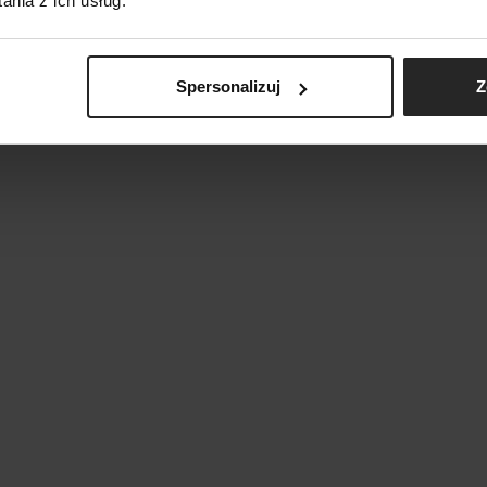
nia z ich usług.
Spersonalizuj
Z