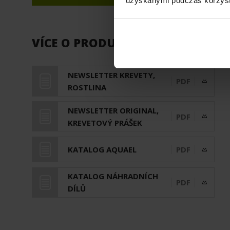
uzyskanymi podczas korzysta
VÍCE O PRODUKTU
NEWSLETTER KREVETY,
PDF
ROSTLINA
NEWSLETTER ORIGINAL,
PDF
KREVETOVÝ PRÁŠEK
KATALOG AQUAEL
PDF
KATALOG NÁHRADNÍCH
PDF
DÍLŮ