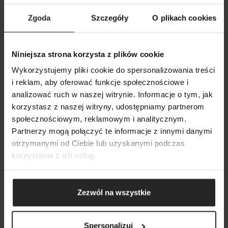
Zgoda
Szczegóły
O plikach cookies
Niniejsza strona korzysta z plików cookie
Wykorzystujemy pliki cookie do spersonalizowania treści
i reklam, aby oferować funkcje społecznościowe i
analizować ruch w naszej witrynie. Informacje o tym, jak
ULTRAMAX BT
korzystasz z naszej witryny, udostępniamy partnerom
Smart Filtration Made Easy
społecznościowym, reklamowym i analitycznym.
VYHLEDÁVÁNÍ
Partnerzy mogą połączyć te informacje z innymi danymi
otrzymanymi od Ciebie lub uzyskanymi podczas
korzystania z ich usług.
Zezwól na wszystkie
Spersonalizuj