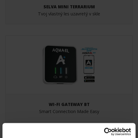
SELVA MINI TERRARIUM
Tvoj vlastný les uzavretý v skle
WI-FI GATEWAY BT
Smart Connection Made Easy