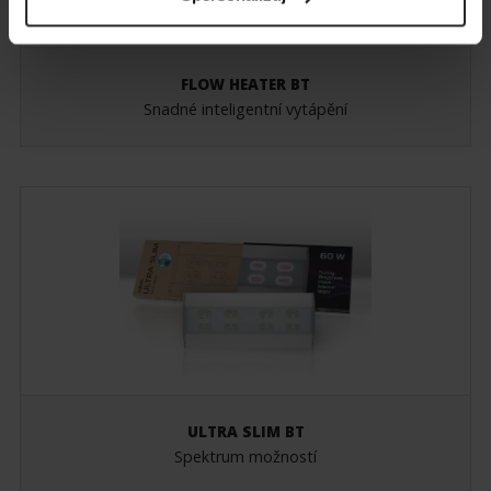
FLOW HEATER BT
Snadné inteligentní vytápění
ULTRA SLIM BT
Spektrum možností